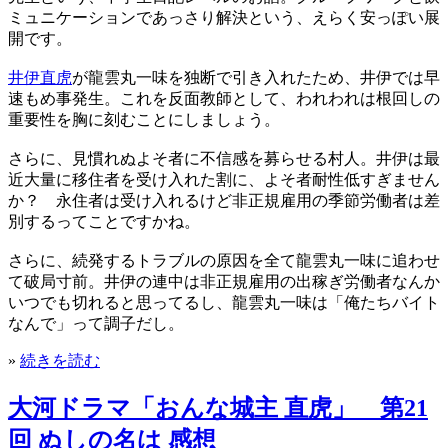
ミュニケーションであっさり解決という、えらく安っぽい展
開です。
井伊直虎
が龍雲丸一味を独断で引き入れたため、井伊では早
速もめ事発生。これを反面教師として、われわれは根回しの
重要性を胸に刻むことにしましょう。
さらに、見慣れぬよそ者に不信感を募らせる村人。井伊は最
近大量に移住者を受け入れた割に、よそ者耐性低すぎません
か？ 永住者は受け入れるけど非正規雇用の季節労働者は差
別するってことですかね。
さらに、続発するトラブルの原因を全て龍雲丸一味に追わせ
て破局寸前。井伊の連中は非正規雇用の出稼ぎ労働者なんか
いつでも切れると思ってるし、龍雲丸一味は「俺たちバイト
なんで」って調子だし。
»
続きを読む
大河ドラマ「おんな城主 直虎」 第21
回 ぬしの名は 感想