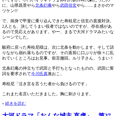
に、山県昌景やら
北条幻庵
やら
武田信玄
やら……まさかのマ
ツケン!?
で、病身で甲斐に乗り込んできた寿桂尼と信玄の直接対決。
2人とも、決してうまい役者ではないのですが、存在感があ
るので見応えがあります。やー、まるで大河ドラマみたいな
シーンでした。
駿府に戻った寿桂尼様は、次に北条を動かします。そして語
りながら崩れ落ちるのですが、その直前に口ぶりが徐々に乱
れていくところはお見事。前言撤回。ルリ子さん、うまい！
北条幻庵の仲立ちで武田と手打ちとなったものの、武田に誓
詞を要求されて
今川氏真
激おこ。
寿桂尼「泣き言を言うた者から負けるのです」
これまた名言いただきました。胸に刺さります。
»
続きを読む
大河ドラマ「おんな城主 直虎」 第27