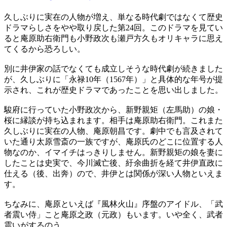
久しぶりに実在の人物が増え、単なる時代劇ではなくて歴史
ドラマらしさをやや取り戻した第24回。このドラマを見てい
ると庵原助右衛門も小野政次も瀬戸方久もオリキャラに思え
てくるから恐ろしい。
別に井伊家の話でなくても成立しそうな時代劇が続きました
が、久しぶりに「永禄10年（1567年）」と具体的な年号が提
示され、これが歴史ドラマであったことを思い出しました。
駿府に行っていた小野政次から、新野親矩（左馬助）の娘・
桜に縁談が持ち込まれます。相手は庵原助右衛門。これまた
久しぶりに実在の人物、庵原朝昌です。劇中でも言及されて
いた通り太原雪斎の一族ですが、庵原氏のどこに位置する人
物なのか、イマイチはっきりしません。新野親矩の娘を妻に
したことは史実で、今川滅亡後、紆余曲折を経て井伊直政に
仕える（後、出奔）ので、井伊とは関係が深い人物といえま
す。
ちなみに、庵原といえば『風林火山』序盤のアイドル、「武
者震い侍」こと庵原之政（元政）もいます。いや全く、武者
震いがするのう。