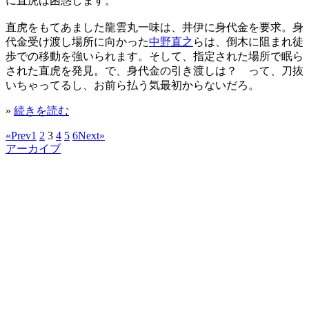
に直虎は困惑します。
直虎をもてあました龍雲丸一味は、井伊に身代金を要求。身
代金受け渡し場所に向かった
中野直之
らは、倒木に阻まれ徒
歩での移動を強いられます。そして、指定された場所で眠ら
された直虎を発見。で、身代金の引き渡しは？ って、刀抜
いちゃってるし、お前ら払う気最初からないだろ。
»
続きを読む
«Prev
1
2
3
4
5
6
Next»
アーカイブ