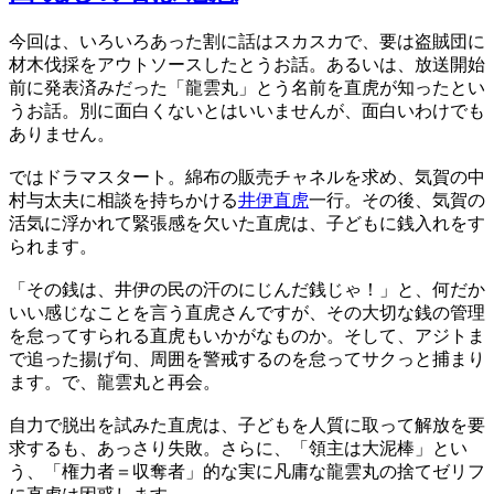
今回は、いろいろあった割に話はスカスカで、要は盗賊団に
材木伐採をアウトソースしたとうお話。あるいは、放送開始
前に発表済みだった「龍雲丸」とう名前を直虎が知ったとい
うお話。別に面白くないとはいいませんが、面白いわけでも
ありません。
ではドラマスタート。綿布の販売チャネルを求め、気賀の中
村与太夫に相談を持ちかける
井伊直虎
一行。その後、気賀の
活気に浮かれて緊張感を欠いた直虎は、子どもに銭入れをす
られます。
「その銭は、井伊の民の汗のにじんだ銭じゃ！」と、何だか
いい感じなことを言う直虎さんですが、その大切な銭の管理
を怠ってすられる直虎もいかがなものか。そして、アジトま
で追った揚げ句、周囲を警戒するのを怠ってサクっと捕まり
ます。で、龍雲丸と再会。
自力で脱出を試みた直虎は、子どもを人質に取って解放を要
求するも、あっさり失敗。さらに、「領主は大泥棒」とい
う、「権力者＝収奪者」的な実に凡庸な龍雲丸の捨てゼリフ