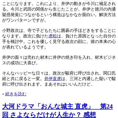
ことになります。これにより、井伊の動きが今川に補足され
る。今川と武田の関係から生じたことが、井伊と徳川の内通
疑惑発覚につながるという構造はなかなか面白い。解決方法
がワンパターンですが。
小野政次は、寺で子どもたちに囲碁の手ほどきをすることに
なります。政次に負けた
虎松
は、負けた原因となった自分の
手を検討中。これを優しく見守る政次の顔に、彼の本来の心
が表れているようです。
井伊の面々は売れた材木に井伊の焼き印を入れ、材木ビジネ
スの成功に大喜び。
そんなハッピーな日々は、政次が駿府に呼び出され、関口氏
経と共に戻ると一変。
井伊直虎
は、三河と内通した疑いで駿
府に呼び出されます。まあそれはいいんだけど、
»
続きを読む
大河ドラマ「おんな城主 直虎」 第24
回 さよならだけが人生か？ 感想