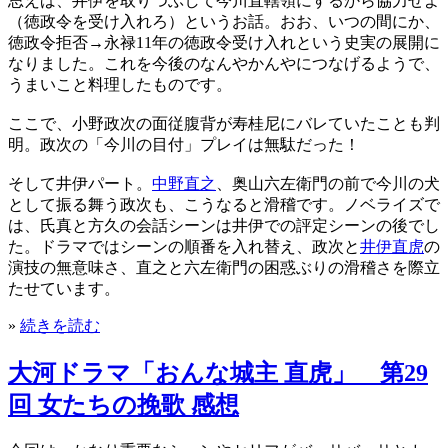
思えば、井伊を取りつぶして今川直轄領にするから協力せよ
（徳政令を受け入れろ）というお話。おお、いつの間にか、
徳政令拒否→永禄11年の徳政令受け入れという史実の展開に
なりました。これを今後のなんやかんやにつなげるようで、
うまいこと料理したものです。
ここで、小野政次の面従腹背が寿桂尼にバレていたことも判
明。政次の「今川の目付」プレイは無駄だった！
そして井伊パート。
中野直之
、奥山六左衛門の前で今川の犬
として振る舞う政次も、こうなると滑稽です。ノベライズで
は、氏真と方久の会話シーンは井伊での評定シーンの後でし
た。ドラマではシーンの順番を入れ替え、政次と
井伊直虎
の
演技の無意味さ、直之と六左衛門の困惑ぶりの滑稽さを際立
たせています。
»
続きを読む
大河ドラマ「おんな城主 直虎」 第29
回 女たちの挽歌 感想