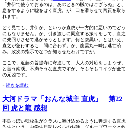
「井伊で使うておるのは、あのときの賊ではござらぬ」と、
息をするように嘘をはく直虎。が、口を滑らせて言質を取ら
れます。
どう見ても、井伊が、というか直虎が一方的に悪いのでどう
にもなりません。が、引き渡しに同意する振りをして、直之
に先回りさせて逃がそうとします。何と腹黒い。とはいえ、
直之が急行するも、間に合わず。が、龍雲丸一味は逃亡済
み。政次の指示でなつが知らせたわけですが。
ここで、近藤の菩提寺に寄進して、大人の対応をしようぜ、
と言う南渓。不満そうな直虎ですが、そもそもコイツが全て
の元凶です。
»
続きを読む
大河ドラマ「おんな城主 直虎」 第22
回 虎と龍 感想
不良っぽい転校生がクラスに溶け込めるように奔走する直虎
先生という、中学生日記レベルのお話。グループワークと飲