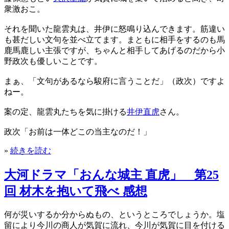
衆激おこ。
それを聞いた龍雲丸は、井伊に怒鳴り込んできます。筋違い
も甚だしい文句を並べ立てます。まともに相手をするのも馬
鹿馬鹿しい主張ですが、ちゃんと相手してあげるのだから小
野政次も優しいことです。
まぁ、「文句があるなら駿府に言うことだ」（政次）ですよ
ねー。
案の定、龍雲丸たちを気に掛ける
井伊直虎
さん。
政次「お前は一体どこの当主なのだ！」
»
続きを読む
大河ドラマ「おんな城主 直虎」 第25
回 材木を抱いて飛べ 感想
何が災いするか分からぬもの、というところでしょうか。塩
留により今川の商人が気賀に流れ、今川が気賀に目を付ける