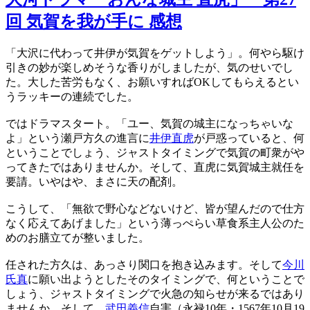
回 気賀を我が手に 感想
「大沢に代わって井伊が気賀をゲットしよう」。何やら駆け
引きの妙が楽しめそうな香りがしましたが、気のせいでし
た。大した苦労もなく、お願いすればOKしてもらえるとい
うラッキーの連続でした。
ではドラマスタート。「ユー、気賀の城主になっちゃいな
よ」という瀬戸方久の進言に
井伊直虎
が戸惑っていると、何
ということでしょう、ジャストタイミングで気賀の町衆がや
ってきたではありませんか。そして、直虎に気賀城主就任を
要請。いやはや、まさに天の配剤。
こうして、「無欲で野心などないけど、皆が望んだので仕方
なく応えてあげました」という薄っぺらい草食系主人公のた
めのお膳立てが整いました。
任された方久は、あっさり関口を抱き込みます。そして
今川
氏真
に願い出ようとしたそのタイミングで、何ということで
しょう、ジャストタイミングで火急の知らせが来るではあり
ませんか。そして、
武田義信
自害（永禄10年・1567年10月19