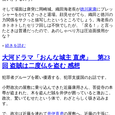
そして場面は唐突に岡崎城。織田海老長が
徳川家康
にプレッ
シャーをかけてさっさと退場。顔見せがてら、織田と徳川の
力関係をサクっと描写したというところでしょう。海老長の
ネトネトしたセリフ回しは不快でしたが、「戻る！」と言っ
たときは普通だったので、あのしゃべり方は圧迫面接用か
な？
»
続きを読む
大河ドラマ「おんな城主 直虎」 第23
回 盗賊は二度仏を盗む 感想
犯罪者グループを匿い優遇する、犯罪支援国のお話です。
小野政次の屋敷に乗り込んできた近藤康用さん、菩提寺の本
尊が盗まれた、木を盗んだ賊を井伊が囲っていると激おこ。
政次、驚いてむせたという体で、わざとらしく咳き込みま
す。
で、政次は近藤を連れて
井伊直虎
の屋敷へ。近藤の主張に、