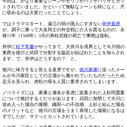
今回は、かなり重要なシーンやセリフがバッサバッサとカッ
トされていました。かといって無駄なシーンも特になく、尺
に収めるのは大変だったことでしょう。
ではドラマスタート。遠江の弱小国人にすぎない
井伊直虎
が、調子に乗って大名同士の外交戦に介入を図るものの、永
禄11年（1568年）3月の寿桂尼様の死亡で事態は急転。
井伊に
松下常慶
がやってきて、大井川を境界として今川領の
東西を徳川と武田で分割する協定が結ばれたことを知らされ
ます。で、井伊はどうするの？ と。
徳川に味方すると答える直虎ですが、
徳川家康
に送ったメー
ルが今川家臣としての立場から書かれていたものだったため
足元を見られ、虎松の母を人質に要求されてしまいます。
ノベライズには、家康と瀬名が直虎に提案された上杉同盟案
について検討するくだりがあります。武田に加勢して今川に
攻め入った場合の展開、織田への不信感、上杉と結んだ場合
のメリットなど、徳川の立場をうまく表現した場面になるは
ずでしたが、サクっとカットされていました。