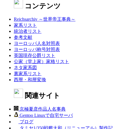
コンテンツ
Reichsarchiv ～世界帝王事典～
家系リスト
統治者リスト
参考文献
ヨーロッパ人名対照表
ヨーロッパ称号対照表
英国現存公爵リスト
公家（堂上家）家格リスト
ネタ家系図
裏家系リスト
西暦・和暦変換
関連サイト
京極夏彦作品人名事典
Gentoo Linuxで自宅サーバ
ブログ
タミヤ1/350戦艦大和（リニューアル）製作記