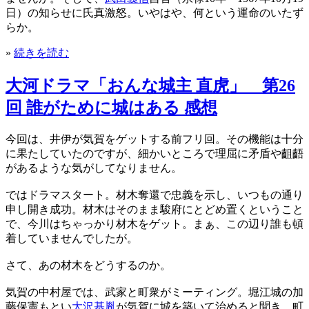
日）の知らせに氏真激怒。いやはや、何という運命のいたず
らか。
»
続きを読む
大河ドラマ「おんな城主 直虎」 第26
回 誰がために城はある 感想
今回は、井伊が気賀をゲットする前フリ回。その機能は十分
に果たしていたのですが、細かいところで理屈に矛盾や齟齬
があるような気がしてなりません。
ではドラマスタート。材木奪還で忠義を示し、いつもの通り
申し開き成功。材木はそのまま駿府にとどめ置くということ
で、今川はちゃっかり材木をゲット。まぁ、この辺り誰も頓
着していませんでしたが。
さて、あの材木をどうするのか。
気賀の中村屋では、武家と町衆がミーティング。堀江城の加
藤保憲もとい
大沢基胤
が気賀に城を築いて治めると聞き、町