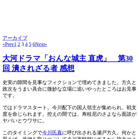
アーカイブ
«Prev
1
2
3
4
5
6
Next»
大河ドラマ「おんな城主 直虎」 第30
回 潰されざる者 感想
史実の隙間を見事なフィクションで埋めてきました。方久と
政次をうまい具合に微妙な立場に追いやったところはお見事
です。
ではドラマスタート。今川配下の国人領主が集められ、戦支
度を命じられます。控えの間では、寿桂尼のさよなら面談が
ヤバいとウワサに。
このタイミングで
今川氏真
に呼び出される瀬戸方久。何かと