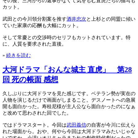
その後、三河からの返事がなくて気をもむ直虎たちの描写も
カット。
武田との今川領分割案を推す
酒井忠次
と上杉との同盟に傾い
ていた家康の応酬も大幅にカット。
そして常慶との交渉時のセリフもカットされています。特
に、人質を要求された直後。
»
続きを読む
大河ドラマ「おんな城主 直虎」 第28
回 死の帳面 感想
久しぶりに大河ドラマを見た感じです。ベテラン勢が実在の
人物を演じるだけで画面がしまること。デスノートへの急展
開も面白かった。寿桂尼様が主人公なら面白かったのになぁ
と改めて思わされた回でした。
ではドラマスタート。今回は
武田義信
の自害が今川に伝えら
れた場面から。おや、何やら今回は大河ドラマみたいじゃな
いですか。小汚いオリキャラまみれの創作時代劇だったの